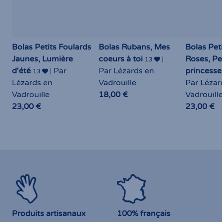
Bolas Petits Foulards
Bolas Rubans, Mes
Bolas Pet
Jaunes, Lumière
coeurs à toi
Roses, Pe
13
|
d'été
Par
Par Lézards en
princess
13
|
Lézards en
Vadrouille
Par Lézar
Vadrouille
18,00 €
Vadrouill
23,00 €
23,00 €