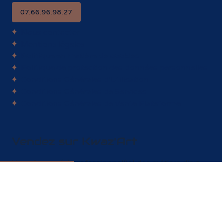
Service client
07.66.96.98.27
07.66.96.98.27
Nous contacter
Mentions légales
Politique en matière de cookies
Politique de protection des données personnelles
Conditions Générales d'Utilisation
Conditions Générales de Services
Conditions Générales de Vente Plateforme
Vendez sur Kwaz'Art