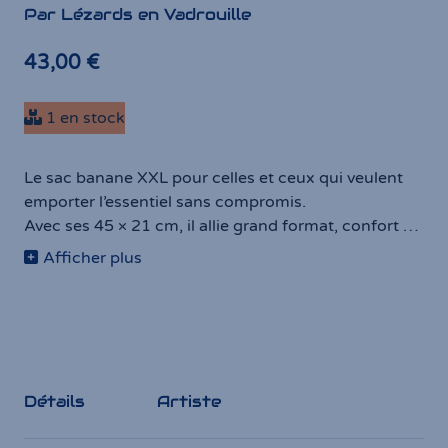
Par Lézards en Vadrouille
43,00 €
1 en stock
Le sac banane XXL pour celles et ceux qui veulent
emporter l’essentiel sans compromis.
Avec ses 45 × 21 cm, il allie grand format, confort et
praticité.
Afficher plus
Cousu main, unique et authentique, il combine style,
originalité et fonctionnalité, pour t’accompagner
partout dans tes aventures quotidiennes.
Détails
Artiste