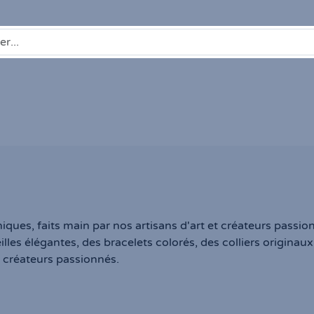
ques, faits main par nos artisans d'art et créateurs passio
lles élégantes, des bracelets colorés, des colliers originau
ns créateurs passionnés.