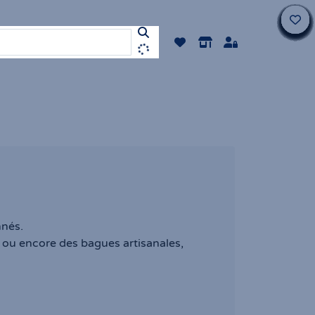
nnés.
x ou encore des bagues artisanales,