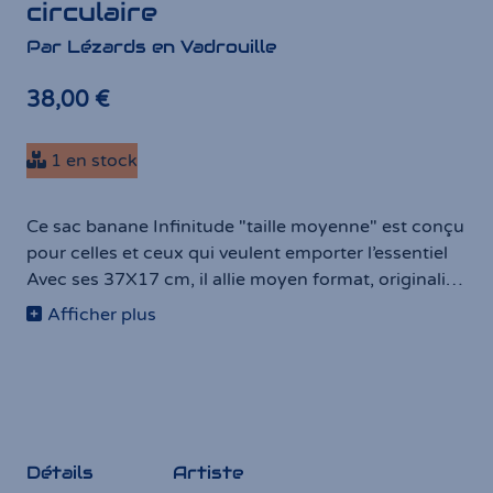
circulaire
Par Lézards en Vadrouille
38,00 €
1 en stock
Ce sac banane Infinitude "taille moyenne" est conçu
pour celles et ceux qui veulent emporter l’essentiel
Avec ses 37X17 cm, il allie moyen format, originalité
et praticité, plus rien dans les poches ;)
Afficher plus
Cousu main, unique et authentique, il combine style,
originalité et fonctionnalité, pour t’accompagner
partout dans tes aventures quotidiennes.
Détails
Artiste