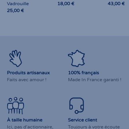
Bolas Longs
Bolas Rubans, Petits
Sac bana
Foulards Verts,
ronds et Patapon!
Bleu d'A
Souffle de Nature
Par Lézards en
Lézards e
13
|
Par Lézards en
Vadrouille
Vadrouill
13
|
Vadrouille
18,00 €
43,00 €
25,00 €
Produits artisanaux
100% français
Faits avec amour !
Made In France garanti !