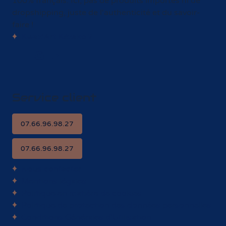
Kwaz'Art vous propose des produits artisanaux
créés avec passion par nos artisans d'art et artistes
d'exception.
Et parce que nous tenons à nos valeurs, tout est
100% français. Ici, pas de produits importés ni de
dropshipping, juste de l'authenticité et du savoir-
faire !
Kwaz'Art Kézako ?
Service client
07.66.96.98.27
07.66.96.98.27
Nous contacter