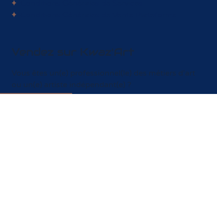
Mentions légales
Politique en matière de cookies
Politique de protection des données personnelles
Conditions Générales d'Utilisation
Conditions Générales de Services
Conditions Générales de Vente Plateforme
Vendez sur Kwaz'Art
Vous êtes un(e) professionnel(le) des métiers d'art
ou un(e) artiste indépendant(e) ?
Créez votre boutique sur Kwaz'Art, c'est simple,
gratuit et sans abonnement.
En savoir plus