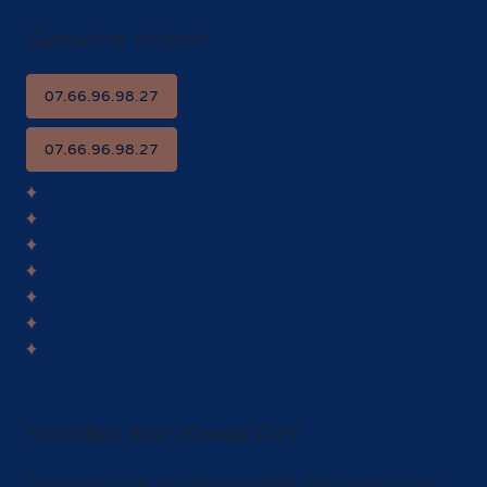
Service client
07.66.96.98.27
07.66.96.98.27
Nous contacter
Mentions légales
Politique en matière de cookies
Politique de protection des données personnelles
Conditions Générales d'Utilisation
Conditions Générales de Services
Conditions Générales de Vente Plateforme
Vendez sur Kwaz'Art
Vous êtes un(e) professionnel(le) des métiers d'art