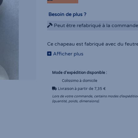
Besoin de plus ?
Peut être refabriqué à la command
Ce chapeau est fabriqué avec du feutr
Afficher plus
Mode d'expédition disponible :
Colissimo à domicile
Livraison à partir de 7,35 €
Lou, toque en feutre mérinos marron clai
Lors de votre commande, certains modes d’expédition 
(quantité, poids, dimensions).