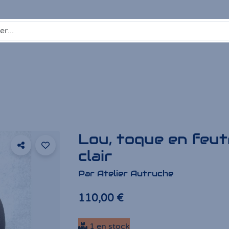
Lou, toque en feu
clair
Par Atelier Autruche
110,00 €
1 en stock