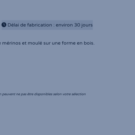
e
Délai de fabrication : environ 30 jours
e mérinos et moulé sur une forme en bois.
r
Lou, toque en feutre mérinos marron c
peuvent ne pas être disponibles selon votre sélection