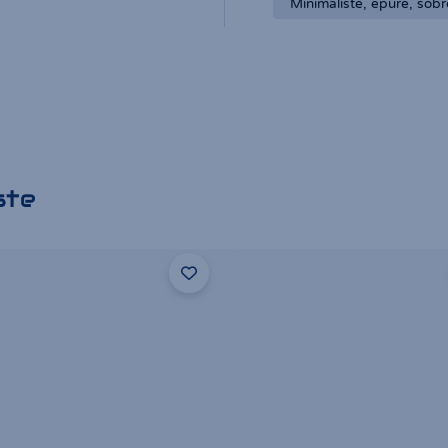
Minimaliste, épuré, sobr
ste