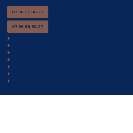
Kwaz'Art Kézako ?
Service client
07.66.96.98.27
07.66.96.98.27
Nous contacter
Mentions légales
Politique en matière de cookies
Politique de protection des données personnelles
Conditions Générales d'Utilisation
Conditions Générales de Services
Conditions Générales de Vente Plateforme