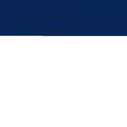
Politique de protection des données personnelles
Conditions Générales d'Utilisation
Conditions Générales de Services
Conditions Générales de Vente Plateforme
Vendez sur Kwaz'Art
Vous êtes un(e) professionnel(le) des métiers d'art
ou un(e) artiste indépendant(e) ?
Créez votre boutique sur Kwaz'Art, c'est simple,
gratuit et sans abonnement.
En savoir plus
Livraison uniquement en France métropolitaine