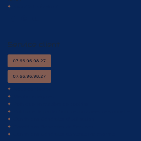
Et parce que nous tenons à nos valeurs, tout est
100% français. Ici, pas de produits importés ni de
dropshipping, juste de l'authenticité et du savoir-
faire !
Kwaz'Art Kézako ?
Service client
07.66.96.98.27
07.66.96.98.27
Nous contacter
Mentions légales
Politique en matière de cookies