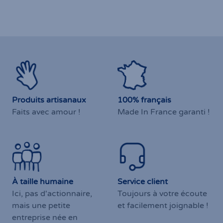
Regard d'Océan
Souffle de Nature
Sérénité
Par Lézards en
Par Lézards en
Lézards e
13
|
13
|
Vadrouille
Vadrouille
Vadrouill
25,00 €
25,00 €
65,00 €
Produits artisanaux
100% français
Faits avec amour !
Made In France garanti !