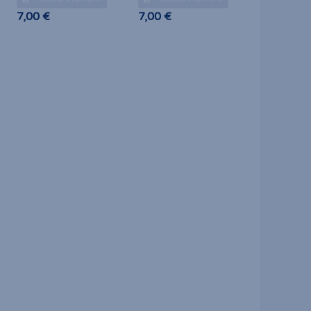
Pierre de sérénité
Pierre de sérénité
ovale
Par MCAS
ronde
Par
7
|
7
|
Création
MCAS Création
Plusieurs options
Plusieurs options
7,00 €
7,00 €