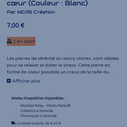
cœur (Couleur : Blanc)
Par MCAS Création
7,00 €
1 en stock
Les pierres de sérénité ou worry stones, sont idéales
pour se relaxer et éviter le stress. Cette pierre en
forme de coeur possède un creux de la taille du
pouce. Pour profiter de ses bienfaits apaisants, il
Afficher plus
suffit de tenir la pierre entre l'index et le pouce, et de
déplacer doucement le pouce d'avant en arrière sur
la pierre. Un geste simple et intuitif pour un bien être
Modes d'expédition disponibles :
instantané.
Mondial Relay - Points Relais®
Colissimo à domicile
Chronopost à domicile
Livraison à partir de 4,20 €